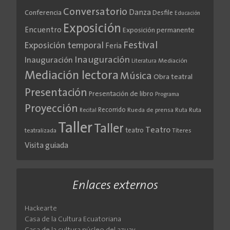
Conversatorio
Danza
Conferencia
Desfile
Educación
Exposición
Encuentro
Exposición permanente
Festival
Exposición temporal
Feria
Inauguración
Inauguración
Literatura
Mediación
Mediación lectora
Música
Obra teatral
Presentación
Presentación de libro
Programa
Proyección
Recorrido
Rueda de prensa
Ruta
Ruta
Recital
Taller
Taller
Teatro
teatro
teatralizada
Títeres
Visita guiada
Enlaces externos
Hackearte
Casa de la Cultura Ecuatoriana