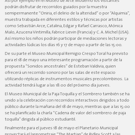
Así por ejemplo en el Museo de Arte Moderno los visitantes
podrán disfrutar de recorridos guiados por la muestra
semipermanente “Oniria, el delirio de la alteridad” o por “Alquimia”,
muestra trabajada en diferentes estilos y técnicas por artistas
como Sebastián Arce, Catalina, Edgar y Rafael Carrasco, Mónica
Malo, Azucena Vintimilla, Fabrice Lievin (Francia) y C. A. Michel (USA).
Así mismo los niños podrán participar de mediaciones lectoras y
actividades lúdicas los días 16 y 17 de mayo a partir de las 15:00.
De su parte el Museo Municipal Remigio Crespo Toral ha previsto
para el 18 de mayo una interesante programación a partir de la
propuesta “Sonidos ancestrales” de Esteban Valdivia, quien
ofrecerá un recorrido sonoro por las salas de este espacio
utilizando réplicas de instrumentos musicales precolombinos. La
actividad tendrá lugar a las 18:00 del próximo día jueves.
El Museo Municipal de la Paja Toquilla y el Sombrero también se ha
unido a la celebración con recorridos interactivos dirigidos a todo
público durante la mañana del 18 de mayo, mientras que a las 15:00
se ha planificado la charla “Cadena de valor del sombrero de paja
toquilla” dirigida al público estudiantil.
Finalmente para el jueves 18 de mayo el Planetario Municipal
proyectará el largometraje “The Martian” de Ridley Scott a las