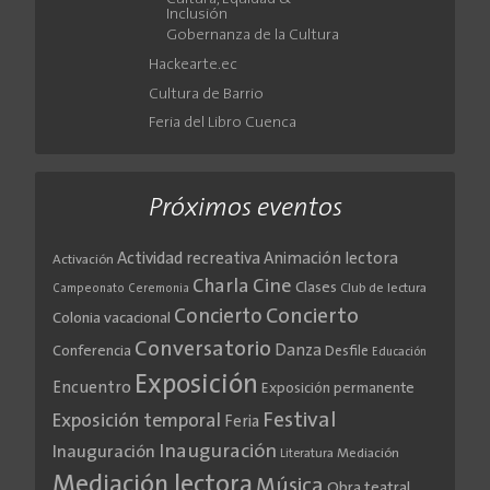
Inclusión
Gobernanza de la Cultura
Hackearte.ec
Cultura de Barrio
Feria del Libro Cuenca
Próximos eventos
Actividad recreativa
Animación lectora
Activación
Cine
Charla
Clases
Club de lectura
Campeonato
Ceremonia
Concierto
Concierto
Colonia vacacional
Conversatorio
Danza
Conferencia
Desfile
Educación
Exposición
Encuentro
Exposición permanente
Festival
Exposición temporal
Feria
Inauguración
Inauguración
Literatura
Mediación
Mediación lectora
Música
Obra teatral