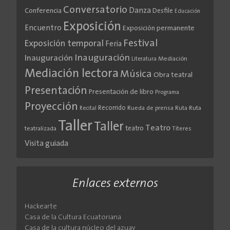
Conversatorio
Danza
Conferencia
Desfile
Educación
Exposición
Encuentro
Exposición permanente
Festival
Exposición temporal
Feria
Inauguración
Inauguración
Literatura
Mediación
Mediación lectora
Música
Obra teatral
Presentación
Presentación de libro
Programa
Proyección
Recorrido
Rueda de prensa
Ruta
Ruta
Recital
Taller
Taller
Teatro
teatro
teatralizada
Títeres
Visita guiada
Enlaces externos
Hackearte
Casa de la Cultura Ecuatoriana
Casa de la cultura núcleo del azuay