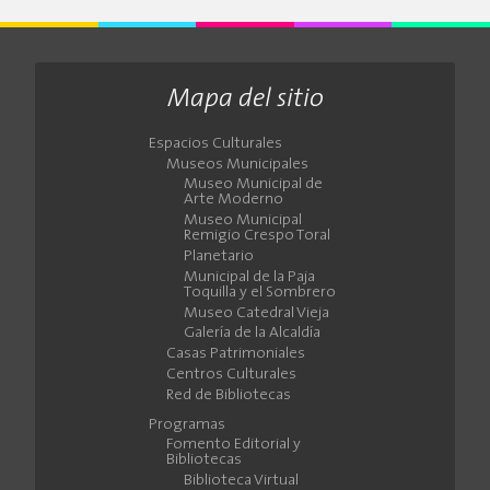
Mapa del sitio
Espacios Culturales
Museos Municipales
Museo Municipal de
Arte Moderno
Museo Municipal
Remigio Crespo Toral
Planetario
Municipal de la Paja
Toquilla y el Sombrero
Museo Catedral Vieja
Galería de la Alcaldía
Casas Patrimoniales
Centros Culturales
Red de Bibliotecas
Programas
Fomento Editorial y
Bibliotecas
Biblioteca Virtual