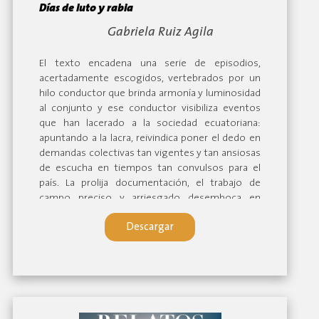
Días de luto y rabia
By:
Gabriela Ruiz Agila
El texto encadena una serie de episodios,
acertadamente escogidos, vertebrados por un
hilo conductor que brinda armonía y luminosidad
al conjunto y ese conductor visibiliza eventos
que han lacerado a la sociedad ecuatoriana:
apuntando a la lacra, reivindica poner el dedo en
demandas colectivas tan vigentes y tan ansiosas
de escucha en tiempos tan convulsos para el
país. La prolija documentación, el trabajo de
campo preciso y arriesgado desemboca en
interrogantes que interpelan con sobriedad y sin
Descargar
ambages a los actores sociales y políticos, al
propio lector, rebasando así el plano de la mera
contemplación. La obra se complementa con una
prosa ligera, cuidada, con fino detalle, digna de
ser expandida. Dictamen Jurado.