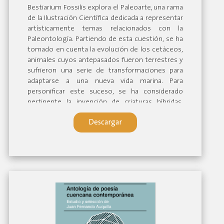
Bestiarium Fossilis explora el Paleoarte, una rama
de la Ilustración Científica dedicada a representar
artísticamente temas relacionados con la
Paleontología. Partiendo de esta cuestión, se ha
tomado en cuenta la evolución de los cetáceos,
animales cuyos antepasados fueron terrestres y
sufrieron una serie de transformaciones para
adaptarse a una nueva vida marina. Para
personificar este suceso, se ha considerado
pertinente la invención de criaturas híbridas,
entre cetáceos y humanos, a modo de fósiles,
Descargar
que ilustran un supuesto regreso de la
humanidad a los océanos, como una alegoría de
la dualidad animalidad-humanidad encarnada
dentro de cada ser vivo. A estas creaciones se les
ha agrupado dentro de un libro de artista a modo
de bestiario fósil, que actúa también como una
bitácora viajera de un pasado ficticio que
pretende evidenciar un nexo indiscutible entre
arte y ciencia