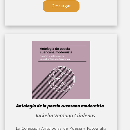
temáticas. Así también, se ha considerado las
Descargar
figuras claves de la poesía cuencana: Rubén
Astudillo y Astudillo, nacido en 1938 y Efraín Jara
Idrovo, nacido en 1926. Finalmente, se presenta el
poema extenso de Jorge Dávila “La nueva
canción de Eurídice y Orfeo” y una selección de
textos de la escritora Sara Vanégas Coveña.
Estos dos últimos escritores se han estimado
como parte de la segunda vertiente propuesta
por el crítico Marco Tello, quien encuentra una
continuidad en la poesía cuencana desde el
grupo ELAN hacia los escritores mencionados.
Antología de la poesía cuencana modernista
By:
Jackelin Verdugo Cárdenas
La Colección Antologías de Poesía y Fotografía