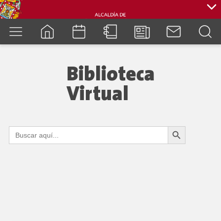
cuenca.gob.ec
Biblioteca
Virtual
Botón de búsqueda
Buscar:
Showing 25-36 of 71 books