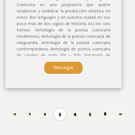
Cuencana es una propuesta que quiere
revalorizar y visibilizar la producción artística en
estos dos lenguajes y en nuestra ciudad, en sus
poco más de dos siglos de historia. Así, los seis
tomos: Antología de la poesía cuencana
modernista; Antología de la poesía cuencana de
vanguardia; Antología de la poesía cuencana
contemporánea; Antología de poesía cuencana
de cambio de siglo (XX – XXI); Antología de
poesía cuencana escrita por mujeres; y Antología
Descargar
de fotografía cuencana, se presentan como
hojas de ruta para comprender la trayectoria de
las letras y la imagen gestados en estas tierras,
sus picos más elevados y los diálogos, puntos de
encuentro o de distancia que los discursos que
han generado construyen, para constituirse en
nuestra tradición lírica y fotográfica.
«
1
2
3
4
5
6
»