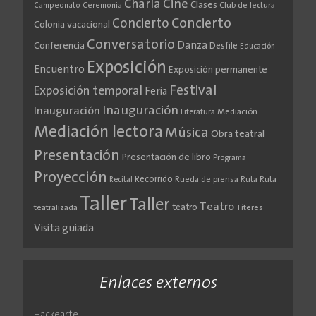
Cine
Charla
Clases
Club de lectura
Campeonato
Ceremonia
Concierto
Concierto
Colonia vacacional
Conversatorio
Danza
Conferencia
Desfile
Educación
Exposición
Encuentro
Exposición permanente
Festival
Exposición temporal
Feria
Inauguración
Inauguración
Literatura
Mediación
Mediación lectora
Música
Obra teatral
Presentación
Presentación de libro
Programa
Proyección
Recorrido
Rueda de prensa
Ruta
Ruta
Recital
Taller
Taller
Teatro
teatro
teatralizada
Títeres
Visita guiada
Enlaces externos
Hackearte