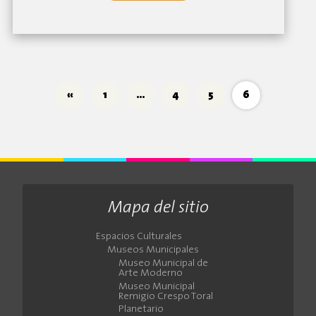
«
1
…
4
5
6
Mapa del sitio
Espacios Culturales
Museos Municipales
Museo Municipal de
Arte Moderno
Museo Municipal
Remigio Crespo Toral
Planetario