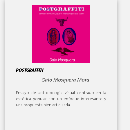
tantos más. Los hoteles resultaron el escenario
perfecto de grandes cónclaves donde se
establecieron las redes para lograr la hegemonía
del planeta. Son, sin lugar a dudas, parte
sobresaliente de nuestra memoria.
POSTGRAFFITI
By:
Galo Mosquera Mora
Ensayo de antropología visual centrado en la
estética popular con un enfoque interesante y
una propuesta bien articulada.