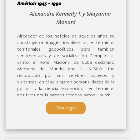
Américas 1945 – 1990
By:
Alexandra Kennedy T. y Shayarina
Monard
Alrededor de los hoteles de aquellos años se
construyeron imaginarios diversos, en términos
territoriales, geopolíticos, pero también
sentimentales y de socialización. Ejemplos al
canto: el Hotel Nacional de Cuba declarado
Memoria del Mundo por la UNESCO- fue
reconocido por sus célebres sucesos y
visitantes; en él se alojaron personalidades de la
política y la ciencia reconocidos en términos
positivos por la historia como Winston Churchill,
ex primer ministro de Reino Unido, el científico
Descargar
Alexander Fleming, jefes de estado
iberoamericanos, monarcas europeos, etc.
Sucedieron otros eventos no tan santos, como
las reuniones de la mafia ítalo-americana y la
presencia de Santo Trafficante, Meyer Lansky, y