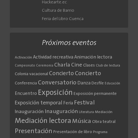
Hackearte.ec
Cultura de Barrio
Feria del Libro Cuenca
Próximos eventos
Actividad recreativa
Animación lectora
Activación
Cine
Charla
Clases
Club de lectura
Campeonato
Ceremonia
Concierto
Concierto
Colonia vacacional
Conversatorio
Danza
Conferencia
Desfile
Educación
Exposición
Encuentro
Exposición permanente
Festival
Exposición temporal
Feria
Inauguración
Inauguración
Literatura
Mediación
Mediación lectora
Música
Obra teatral
Presentación
Presentación de libro
Programa