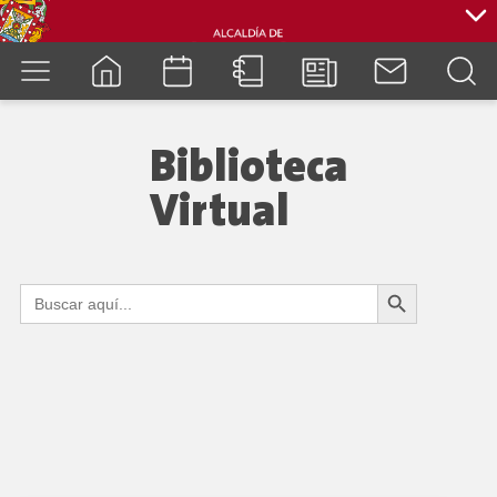
cuenca.gob.ec
Biblioteca
Virtual
Botón de búsqueda
Buscar:
Showing 61-71 of 71 books