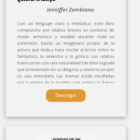
By:
Jenniffer Zambrano
Con un lenguaje claro y melódico, este libro
compuesto por relatos breves se sostiene de
modo armónico y estable durante toda su
extensión. Existe un imaginario propio de la
autora que linda y hace oscilar al lector entre lo
fantástico, lo siniestro y lo gótico. Los relatos
transcurren con una naturalidad tan bien lograda
que la inmersión en su diégesis y universo propio
es casi inmediata. Las tramas están insufladas
por la intriga de lo insólito casi onírico, la fuerza
de los personajes, la prosa precisa, configurando
Descargar
así un universo envolvente por lo sui géneris. La
contemplación del mundo animal que alterna
con las oquedades de la naturaleza, que son las
mismas del ser humano, confiere una tensión
narrativa y una apuesta peculiar imbuida de
signos metafóricos que el lector, curioso, está
invitado a descifrar. Dictamen Jurado.