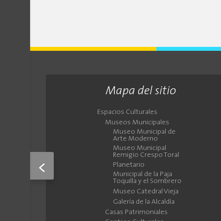
Mapa del sitio
Espacios Culturales
Museos Municipales
Museo Municipal de
Arte Moderno
Museo Municipal
Remigio Crespo Toral
<
Planetario
Municipal de la Paja
Toquilla y el Sombrero
Museo Catedral Vieja
Galería de la Alcaldía
Casas Patrimoniales