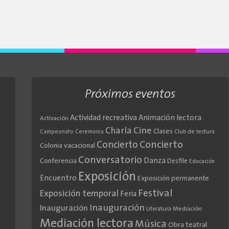
Próximos eventos
Actividad recreativa
Animación lectora
Activación
Cine
Charla
Clases
Club de lectura
Campeonato
Ceremonia
Concierto
Concierto
Colonia vacacional
Conversatorio
Danza
Conferencia
Desfile
Educación
Exposición
Encuentro
Exposición permanente
Festival
Exposición temporal
Feria
Inauguración
Inauguración
Literatura
Mediación
Mediación lectora
Música
Obra teatral