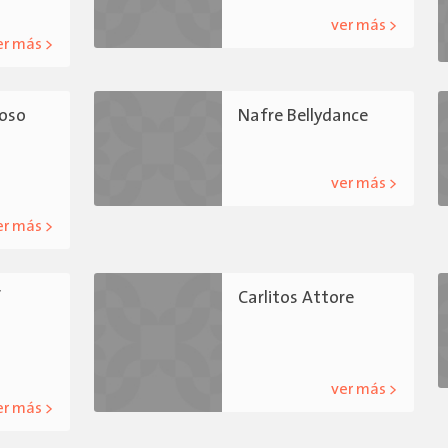
ver más >
er más >
oso
Nafre Bellydance
ver más >
er más >
f
Carlitos Attore
ver más >
er más >