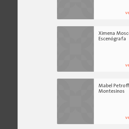
v
Ximena Mosc
Escenógrafa
v
Mabel Petrof
Montesinos
v