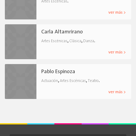
.
Artes Escénicas
ver más >
Carla Altamrirano
,
,
.
Artes Escénicas
Clásica
Danza
ver más >
Pablo Espinoza
,
,
.
Actuación
Artes Escénicas
Teatro
ver más >