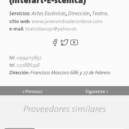
(interart-E-scenica)
Servicios:
Artes Escénicas
,
Dirección
,
Teatro
.
sitio web:
www.javierandradecordova.com
e-mail:
teatrobarojo@yahoo.es
tel.
0994115897
tel.
072886748
Dirección:
Francisco Moscoso 686 y 27 de Febrero
<
Previous
Siguiente
>
Proveedores similares