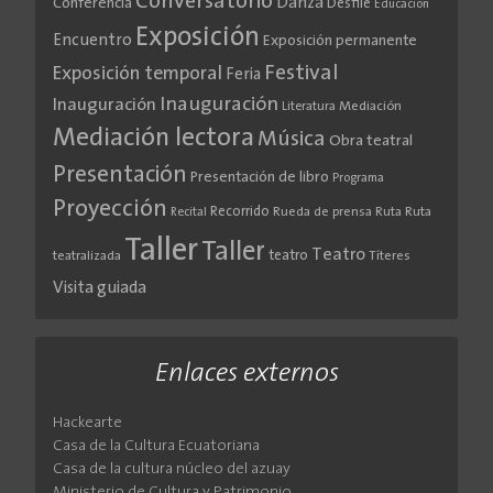
Conversatorio
Danza
Conferencia
Desfile
Educación
Exposición
Encuentro
Exposición permanente
Festival
Exposición temporal
Feria
Inauguración
Inauguración
Literatura
Mediación
Mediación lectora
Música
Obra teatral
Presentación
Presentación de libro
Programa
Proyección
Recorrido
Rueda de prensa
Ruta
Ruta
Recital
Taller
Taller
Teatro
teatro
teatralizada
Títeres
Visita guiada
Enlaces externos
Hackearte
Casa de la Cultura Ecuatoriana
Casa de la cultura núcleo del azuay
Ministerio de Cultura y Patrimonio