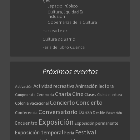
Ejes
Espacio Público
Cultura, Equidad &
Inclusión
Gobernanza de la Cultura
Hackearte.ec
Cultura de Barrio
Feria del Libro Cuenca
Próximos eventos
Actividad recreativa
Animación lectora
Activación
Cine
Charla
Clases
Club de lectura
Campeonato
Ceremonia
Concierto
Concierto
Colonia vacacional
Conversatorio
Danza
Conferencia
Desfile
Educación
Exposición
Encuentro
Exposición permanente
Festival
Exposición temporal
Feria