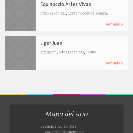
Equinoccio Artes Vivas
,
,
.
Artes Escénicas
Contemporánea
Danza
ver más >
Liger Juan
,
,
.
Actuación
Artes Escénicas
Teatro
ver más >
Mapa del sitio
Espacios Culturales
Museos Municipales