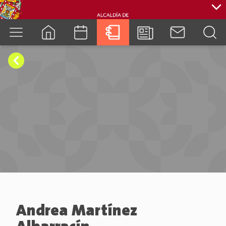
cuenca.gob.ec
Andrea Martínez