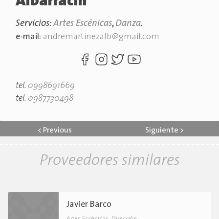
Albarracín
Servicios:
Artes Escénicas
,
Danza
.
e-mail:
andremartinezalb@gmail.com
tel.
0998691669
tel.
0987730498
<
Previous
Siguiente
>
Proveedores similares
Javier Barco
,
.