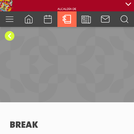
cuenca.gob.ec
BREAK