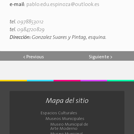
e-mail:
pablo.edu.espinoza@outlook.es
tel.
0978853012
tel.
0984720829
Dirección:
Gonzalez Suares y Pintag, esquina.
<
Previous
Siguiente
>
Mapa del sitio
Espacios Culturales
Museos Municipales
Museo Municipal de
Arte Moderno