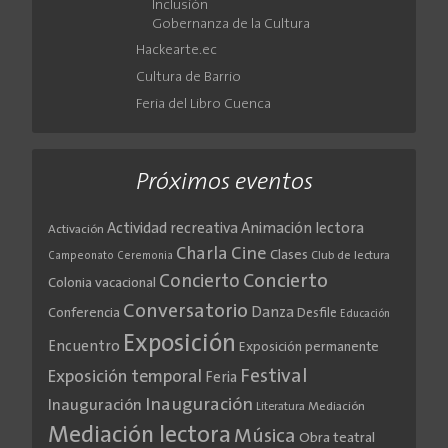
Inclusión
Gobernanza de la Cultura
Hackearte.ec
Cultura de Barrio
Feria del Libro Cuenca
Próximos eventos
Actividad recreativa
Animación lectora
Activación
Cine
Charla
Clases
Club de lectura
Campeonato
Ceremonia
Concierto
Concierto
Colonia vacacional
Conversatorio
Danza
Conferencia
Desfile
Educación
Exposición
Encuentro
Exposición permanente
Festival
Exposición temporal
Feria
Inauguración
Inauguración
Literatura
Mediación
Mediación lectora
Música
Obra teatral