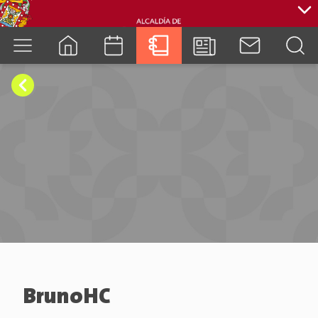
cuenca.gob.ec
BrunoHC