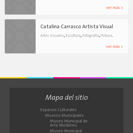
ver más >
Catalina Carrasco Artista Visual
,
,
,
.
Artes Visuales
Escultura
Fotografía
Pintura
ver más >
Mapa del sitio
Espacios Culturales
Museos Municipales
Museo Municipal de
Arte Moderno
Museo Municipal