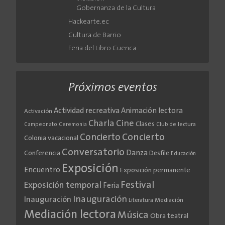
Gobernanza de la Cultura
Hackearte.ec
Cultura de Barrio
Feria del Libro Cuenca
Próximos eventos
Actividad recreativa
Animación lectora
Activación
Cine
Charla
Clases
Club de lectura
Campeonato
Ceremonia
Concierto
Concierto
Colonia vacacional
Conversatorio
Danza
Conferencia
Desfile
Educación
Exposición
Encuentro
Exposición permanente
Festival
Exposición temporal
Feria
Inauguración
Inauguración
Literatura
Mediación
Mediación lectora
Música
Obra teatral