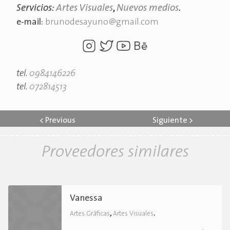
Servicios:
Artes Visuales
,
Nuevos medios
.
e-mail:
brunodesayuno@gmail.com
tel.
0984146226
tel.
072814513
<
Previous
Siguiente
>
Proveedores similares
Vanessa
,
.
Artes Gráficas
Artes Visuales