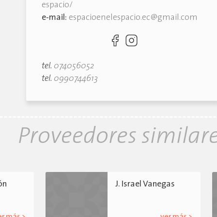
espacio/
e-mail:
espacioenelespacio.ec@gmail.com
tel.
074056052
tel.
0990744613
Proveedores similar
ón
J. Israel Vanegas
er más >
ver más >