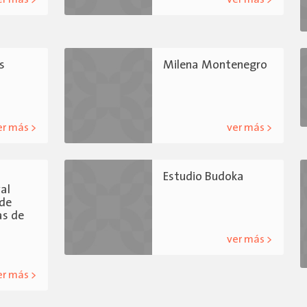
s
Milena Montenegro
er más >
ver más >
l
Estudio Budoka
al
 de
as de
ver más >
er más >