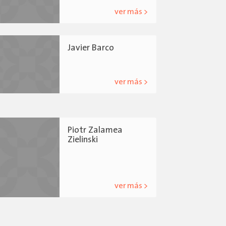
ver más >
Javier Barco
ver más >
Piotr Zalamea
Zielinski
ver más >