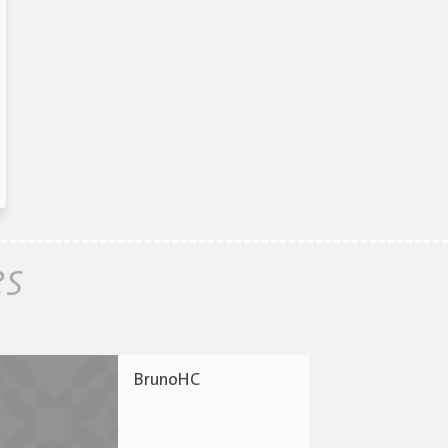
es
BrunoHC