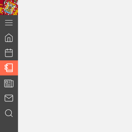
cuenca.gob.ec