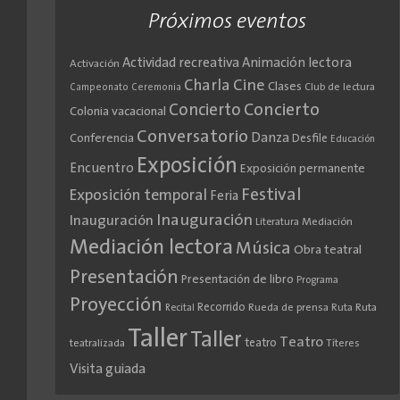
Próximos eventos
Actividad recreativa
Animación lectora
Activación
Cine
Charla
Clases
Club de lectura
Campeonato
Ceremonia
Concierto
Concierto
Colonia vacacional
Conversatorio
Danza
Conferencia
Desfile
Educación
Exposición
Encuentro
Exposición permanente
Festival
Exposición temporal
Feria
Inauguración
Inauguración
Literatura
Mediación
Mediación lectora
Música
Obra teatral
Presentación
Presentación de libro
Programa
Proyección
Recorrido
Rueda de prensa
Ruta
Ruta
Recital
Taller
Taller
Teatro
teatro
teatralizada
Títeres
Visita guiada