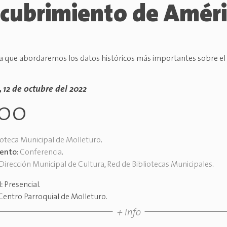
cubrimiento de Améri
la que abordaremos los datos históricos más importantes sobre e
, 12 de octubre del 2022
h00
ioteca Municipal de Molleturo
.
vento:
Conferencia
.
Dirección Municipal de Cultura
,
Red de Bibliotecas Municipales
.
d:
Presencial
.
Centro Parroquial de Molleturo
.
+ info