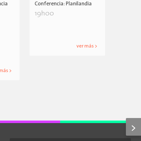
ncia
Conferencia: Planilandia
19h00
ver más >
 más >
>