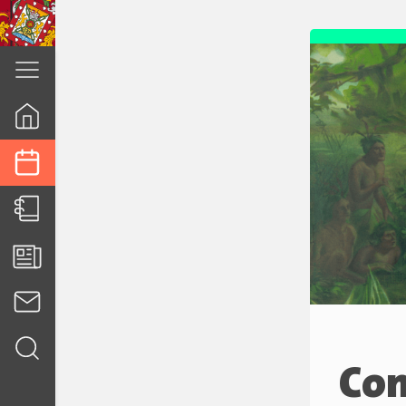
cuenca.gob.ec
Con