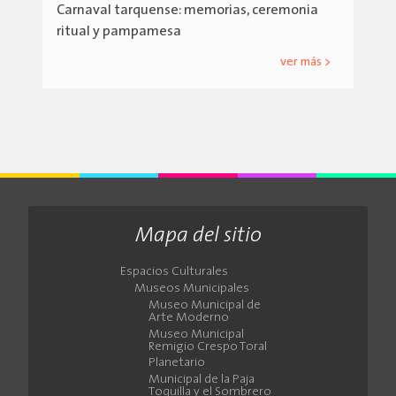
Carnaval tarquense: memorias, ceremonia
ritual y pampamesa
ver más >
Mapa del sitio
Espacios Culturales
Museos Municipales
Museo Municipal de
Arte Moderno
Museo Municipal
Remigio Crespo Toral
Planetario
Municipal de la Paja
Toquilla y el Sombrero