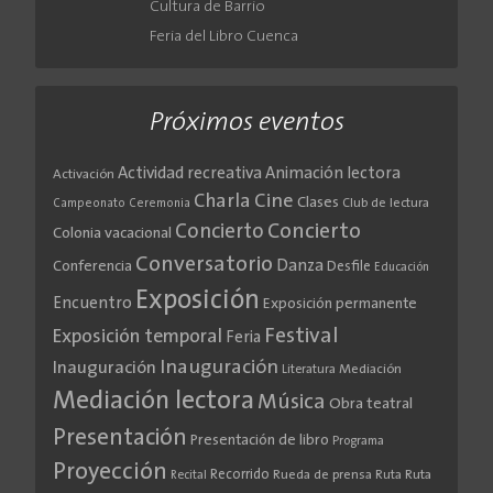
Cultura de Barrio
Feria del Libro Cuenca
Próximos eventos
Actividad recreativa
Animación lectora
Activación
Cine
Charla
Clases
Club de lectura
Campeonato
Ceremonia
Concierto
Concierto
Colonia vacacional
Conversatorio
Danza
Conferencia
Desfile
Educación
Exposición
Encuentro
Exposición permanente
Festival
Exposición temporal
Feria
Inauguración
Inauguración
Literatura
Mediación
Mediación lectora
Música
Obra teatral
Presentación
Presentación de libro
Programa
Proyección
Recorrido
Rueda de prensa
Ruta
Ruta
Recital