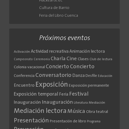
Hackearte.ec
Cultura de Barrio
Feria del Libro Cuenca
Próximos eventos
Actividad recreativa
Animación lectora
Activación
Cine
Charla
Clases
Club de lectura
Campeonato
Ceremonia
Concierto
Concierto
Colonia vacacional
Conversatorio
Danza
Conferencia
Desfile
Educación
Exposición
Encuentro
Exposición permanente
Festival
Exposición temporal
Feria
Inauguración
Inauguración
Literatura
Mediación
Mediación lectora
Música
Obra teatral
Presentación
Presentación de libro
Programa