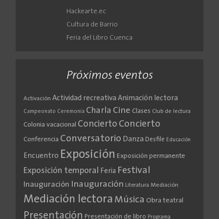
Hackearte.ec
Cultura de Barrio
Feria del Libro Cuenca
Próximos eventos
Actividad recreativa
Animación lectora
Activación
Cine
Charla
Clases
Club de lectura
Campeonato
Ceremonia
Concierto
Concierto
Colonia vacacional
Conversatorio
Danza
Conferencia
Desfile
Educación
Exposición
Encuentro
Exposición permanente
Festival
Exposición temporal
Feria
Inauguración
Inauguración
Literatura
Mediación
Mediación lectora
Música
Obra teatral
Presentación
Presentación de libro
Programa