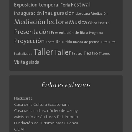
Festival
Exposición temporal
Feria
Inauguración
Inauguración
Literatura
Mediación
Mediación lectora
Música
Obra teatral
Presentación
Presentación de libro
Programa
Proyección
Recorrido
Rueda de prensa
Ruta
Ruta
Recital
Taller
Taller
Teatro
teatro
teatralizada
Títeres
Visita guiada
Enlaces externos
Hackearte
Casa de la Cultura Ecuatoriana
Casa de la cultura núcleo del azuay
Ministerio de Cultura y Patrimonio
Fundación de Turismo para Cuenca
CIDAP