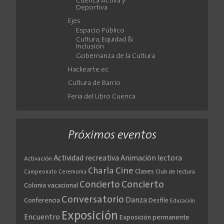
Cuenca Activa y
Deportiva
Ejes
Espacio Público
Cultura, Equidad &
Inclusión
Gobernanza de la Cultura
Hackearte.ec
Cultura de Barrio
Feria del Libro Cuenca
Próximos eventos
Actividad recreativa
Animación lectora
Activación
Cine
Charla
Clases
Club de lectura
Campeonato
Ceremonia
Concierto
Concierto
Colonia vacacional
Conversatorio
Danza
Conferencia
Desfile
Educación
Exposición
Encuentro
Exposición permanente