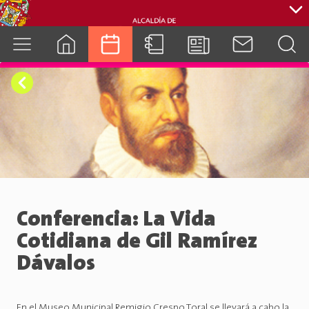
cuenca.gob.ec
Conferencia: La Vida
Cotidiana de Gil Ramírez
Dávalos
En el Museo Municipal Remigio Crespo Toral se llevará a cabo la