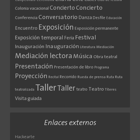
Campeonato
Ceremonia
Concierto
Concierto
Colonia vacacional
Conversatorio
Danza
Conferencia
Desfile
Educación
Exposición
Encuentro
Exposición permanente
Festival
Exposición temporal
Feria
Inauguración
Inauguración
Literatura
Mediación
Mediación lectora
Música
Obra teatral
Presentación
Presentación de libro
Programa
Proyección
Recorrido
Rueda de prensa
Ruta
Ruta
Recital
Taller
Taller
Teatro
teatro
teatralizada
Títeres
Visita guiada
Enlaces externos
Hackearte