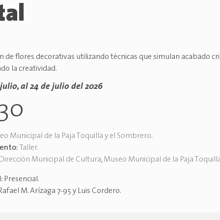
tal
n de flores decorativas utilizando técnicas que simulan acabado cri
o la creatividad.
julio, al 24 de julio del 2026
h30
o Municipal de la Paja Toquilla y el Sombrero
.
vento:
Taller
.
Dirección Municipal de Cultura
,
Museo Municipal de la Paja Toquill
d:
Presencial
.
Rafael M. Arízaga 7-95 y Luis Cordero
.