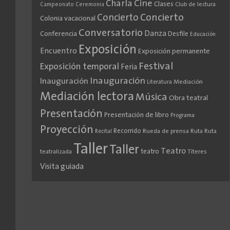
Cine
Charla
Clases
Club de lectura
Campeonato
Ceremonia
Concierto
Concierto
Colonia vacacional
Conversatorio
Danza
Conferencia
Desfile
Educación
Exposición
Encuentro
Exposición permanente
Festival
Exposición temporal
Feria
Inauguración
Inauguración
Literatura
Mediación
Mediación lectora
Música
Obra teatral
Presentación
Presentación de libro
Programa
Proyección
Recorrido
Rueda de prensa
Ruta
Ruta
Recital
Taller
Taller
Teatro
teatro
teatralizada
Títeres
Visita guiada