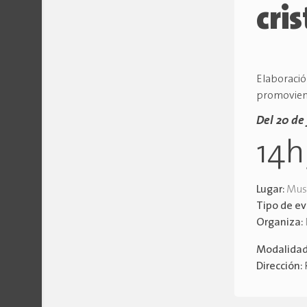
cris
Elaboració
promoviend
Del 20 de 
14
Lugar:
Muse
Tipo de e
Organiza:
Modalida
Dirección: