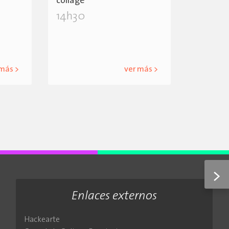
collage
14h30
 más >
ver más >
>
Enlaces externos
Hackearte