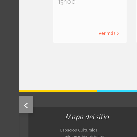
15h00
ver más >
<
Mapa del sitio
Espacios Culturales
Museos Municipales