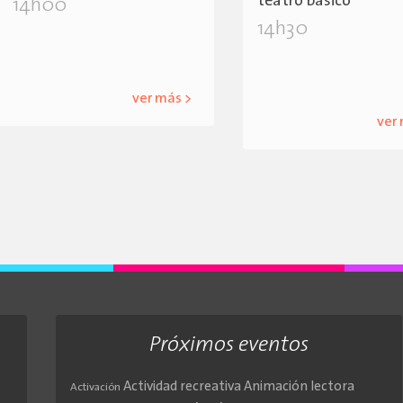
teatro básico
14h00
14h30
ver más >
ver
Próximos eventos
Actividad recreativa
Animación lectora
Activación