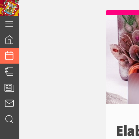
cuenca.gob.ec
Ela