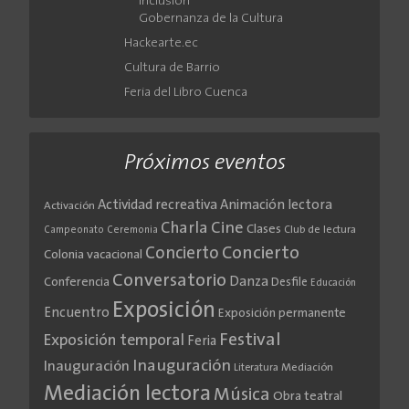
Inclusión
Gobernanza de la Cultura
Hackearte.ec
Cultura de Barrio
Feria del Libro Cuenca
Próximos eventos
Actividad recreativa
Animación lectora
Activación
Cine
Charla
Clases
Club de lectura
Campeonato
Ceremonia
Concierto
Concierto
Colonia vacacional
Conversatorio
Danza
Conferencia
Desfile
Educación
Exposición
Encuentro
Exposición permanente
Festival
Exposición temporal
Feria
Inauguración
Inauguración
Literatura
Mediación
Mediación lectora
Música
Obra teatral