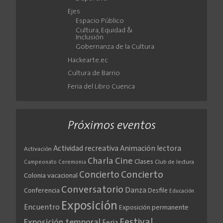
Ejes
Espacio Público
Cultura, Equidad &
Inclusión
Gobernanza de la Cultura
Hackearte.ec
Cultura de Barrio
Feria del Libro Cuenca
Próximos eventos
Actividad recreativa
Animación lectora
Activación
Cine
Charla
Clases
Club de lectura
Campeonato
Ceremonia
Concierto
Concierto
Colonia vacacional
Conversatorio
Danza
Conferencia
Desfile
Educación
Exposición
Encuentro
Exposición permanente
Festival
Exposición temporal