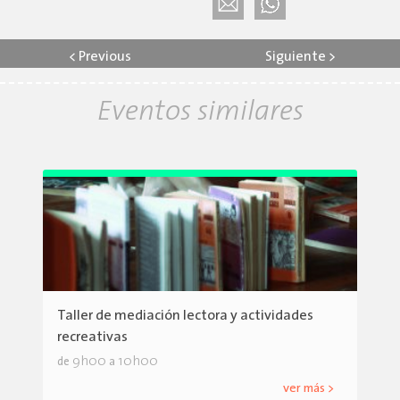
<
Previous
Siguiente
>
Eventos similares
Taller de mediación lectora y actividades
recreativas
9h00
10h00
de
a
ver más >