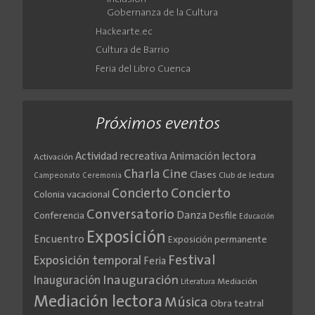
Gobernanza de la Cultura
Hackearte.ec
Cultura de Barrio
Feria del Libro Cuenca
Próximos eventos
Actividad recreativa
Animación lectora
Activación
Cine
Charla
Clases
Club de lectura
Campeonato
Ceremonia
Concierto
Concierto
Colonia vacacional
Conversatorio
Danza
Conferencia
Desfile
Educación
Exposición
Encuentro
Exposición permanente
Festival
Exposición temporal
Feria
Inauguración
Inauguración
Literatura
Mediación
Mediación lectora
Música
Obra teatral