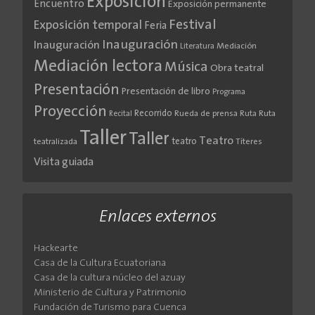
Exposición
Encuentro
Exposición permanente
Festival
Exposición temporal
Feria
Inauguración
Inauguración
Literatura
Mediación
Mediación lectora
Música
Obra teatral
Presentación
Presentación de libro
Programa
Proyección
Recorrido
Rueda de prensa
Ruta
Ruta
Recital
Taller
Taller
Teatro
teatro
teatralizada
Títeres
Visita guiada
Enlaces externos
Hackearte
Casa de la Cultura Ecuatoriana
Casa de la cultura núcleo del azuay
Ministerio de Cultura y Patrimonio
Fundación de Turismo para Cuenca