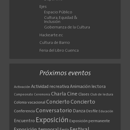
Ejes
Espacio Público
Cultura, Equidad &
Inclusión
Gobernanza de la Cultura
Hackearte.ec
Cultura de Barrio
Feria del Libro Cuenca
Próximos eventos
Actividad recreativa
Animación lectora
Activación
Cine
Charla
Clases
Club de lectura
Campeonato
Ceremonia
Concierto
Concierto
Colonia vacacional
Conversatorio
Danza
Conferencia
Desfile
Educación
Exposición
Encuentro
Exposición permanente
Festival
Exposición temporal