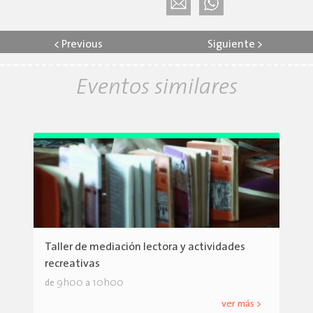
<
Previous
Siguiente
>
Eventos similares
Taller de mediación lectora y actividades
recreativas
9h00
10h00
de
a
ver más >