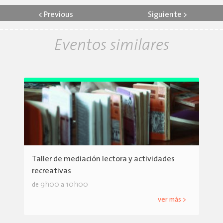
<
Previous
Siguiente
>
Eventos similares
Taller de mediación lectora y actividades
recreativas
9h00
10h00
de
a
ver más >