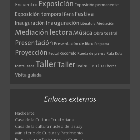
Exposición
Encuentro
Exposición permanente
Festival
Exposición temporal
Feria
Inauguración
Inauguración
Literatura
Mediación
Mediación lectora
Música
Obra teatral
Presentación
Presentación de libro
Programa
Proyección
Recorrido
Rueda de prensa
Ruta
Ruta
Recital
Taller
Taller
Teatro
teatro
teatralizada
Títeres
Visita guiada
Enlaces externos
Hackearte
Casa de la Cultura Ecuatoriana
Casa de la cultura núcleo del azuay
Ministerio de Cultura y Patrimonio
Fundación de Turismo para Cuenca