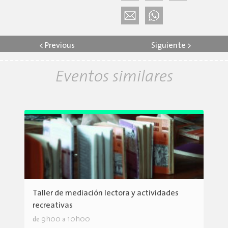
<
Previous
Siguiente
>
Eventos similares
Taller de mediación lectora y actividades
recreativas
9h00
10h00
de
a