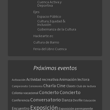
Cuenca Activa y
Deportiva
Ejes
Espacio Público
Cultura, Equidad &
Inclusión
Gobernanza de la Cultura
Hackearte.ec
Cultura de Barrio
Feria del Libro Cuenca
Próximos eventos
Actividad recreativa
Animación lectora
Activación
Cine
Charla
Clases
Club de lectura
Campeonato
Ceremonia
Concierto
Concierto
Colonia vacacional
Conversatorio
Danza
Conferencia
Desfile
Educación
Exposición
Encuentro
Exposición permanente