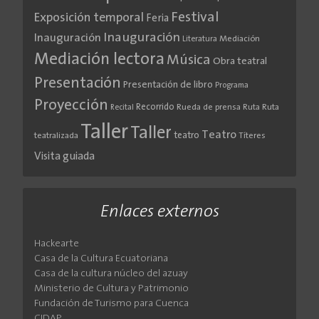
Festival
Exposición temporal
Feria
Inauguración
Inauguración
Literatura
Mediación
Mediación lectora
Música
Obra teatral
Presentación
Presentación de libro
Programa
Proyección
Recorrido
Rueda de prensa
Ruta
Ruta
Recital
Taller
Taller
Teatro
teatro
teatralizada
Títeres
Visita guiada
Enlaces externos
Hackearte
Casa de la Cultura Ecuatoriana
Casa de la cultura núcleo del azuay
Ministerio de Cultura y Patrimonio
Fundación de Turismo para Cuenca
CIDAP