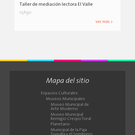
Taller de mediación lectora El Valle
15h30
ver más >
Mapa del sitio
Espacios Culturales
Museos Municipales
Museo Municipal de
Arte Moderno
Museo Municipal
Remigio Crespo Toral
Planetario
Municipal de la Paja
Toquilla y el Sombrero