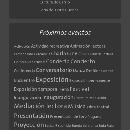
Cultura de Barrio
Feria del Libro Cuenca
Próximos eventos
Actividad recreativa
Animación lectora
Activación
Cine
Charla
Clases
Club de lectura
Campeonato
Ceremonia
Concierto
Concierto
Colonia vacacional
Conversatorio
Danza
Conferencia
Desfile
Educación
Exposición
Encuentro
Exposición permanente
Festival
Exposición temporal
Feria
Inauguración
Inauguración
Literatura
Mediación
Mediación lectora
Música
Obra teatral
Presentación
Presentación de libro
Programa
Proyección
Recorrido
Rueda de prensa
Ruta
Ruta
Recital