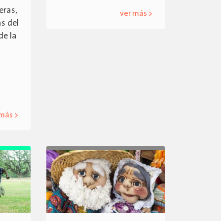
eras,
ver más >
s del
de la
 más >