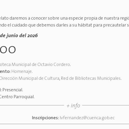
elato daremos a conocer sobre una especie propia de nuestra regió
ndo el cuidado que debemos darles a su hábitat para precautelar s
 de junio del 2026
h00
ioteca Municipal de Octavio Cordero
.
vento:
Homenaje
.
Dirección Municipal de Cultura
,
Red de Bibliotecas Municipales
.
d:
Presencial
.
Centro Parroquial
.
+ info
Inscripciones:
lvfernandez@cuenca.gob.ec