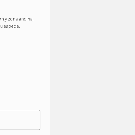
n y zona andina,
u especie.