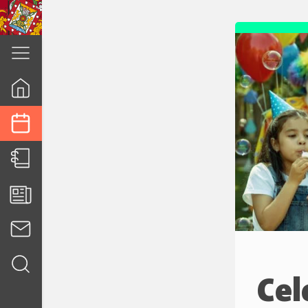
cuenca.gob.ec
Cel