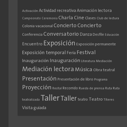
Actividad recreativa
Animación lectora
Activación
Cine
Charla
Clases
Club de lectura
Campeonato
Ceremonia
Concierto
Concierto
Colonia vacacional
Conversatorio
Danza
Conferencia
Desfile
Educación
Exposición
Encuentro
Exposición permanente
Festival
Exposición temporal
Feria
Inauguración
Inauguración
Literatura
Mediación
Mediación lectora
Música
Obra teatral
Presentación
Presentación de libro
Programa
Proyección
Recorrido
Rueda de prensa
Ruta
Ruta
Recital
Taller
Taller
Teatro
teatro
teatralizada
Títeres
Visita guiada