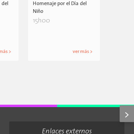
 del
Homenaje por el Día del
Niño
15h00
 más >
ver más >
>
Enlaces externos