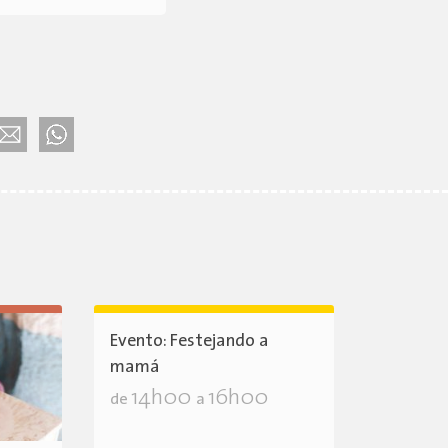
Evento: Festejando a
mamá
14h00
16h00
de
a