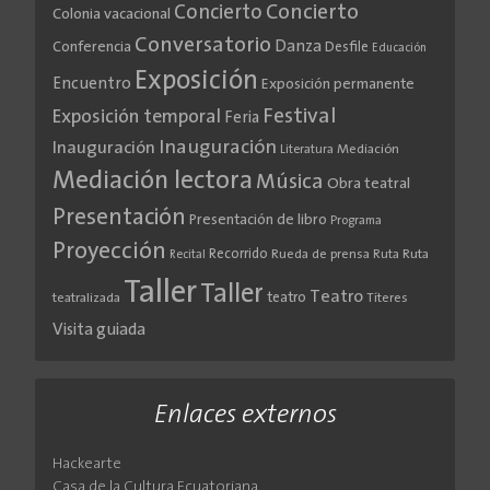
Concierto
Concierto
Colonia vacacional
Conversatorio
Danza
Conferencia
Desfile
Educación
Exposición
Encuentro
Exposición permanente
Festival
Exposición temporal
Feria
Inauguración
Inauguración
Literatura
Mediación
Mediación lectora
Música
Obra teatral
Presentación
Presentación de libro
Programa
Proyección
Recorrido
Rueda de prensa
Ruta
Ruta
Recital
Taller
Taller
Teatro
teatro
teatralizada
Títeres
Visita guiada
Enlaces externos
Hackearte
Casa de la Cultura Ecuatoriana