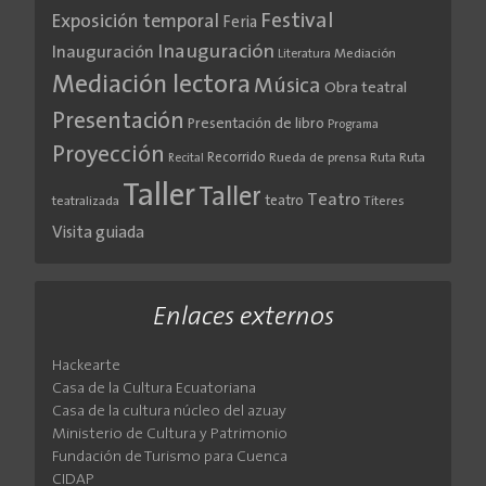
Festival
Exposición temporal
Feria
Inauguración
Inauguración
Literatura
Mediación
Mediación lectora
Música
Obra teatral
Presentación
Presentación de libro
Programa
Proyección
Recorrido
Rueda de prensa
Ruta
Ruta
Recital
Taller
Taller
Teatro
teatro
teatralizada
Títeres
Visita guiada
Enlaces externos
Hackearte
Casa de la Cultura Ecuatoriana
Casa de la cultura núcleo del azuay
Ministerio de Cultura y Patrimonio
Fundación de Turismo para Cuenca
CIDAP