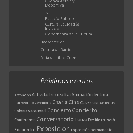
Cuenca Activa y
Deportiva
Ejes
Espacio Público
Cultura, Equidad &
Inclusión
Gobernanza de la Cultura
Hackearte.ec
Cultura de Barrio
Feria del Libro Cuenca
Próximos eventos
Actividad recreativa
Animación lectora
Activación
Cine
Charla
Clases
Club de lectura
Campeonato
Ceremonia
Concierto
Concierto
Colonia vacacional
Conversatorio
Danza
Conferencia
Desfile
Educación
Exposición
Encuentro
Exposición permanente