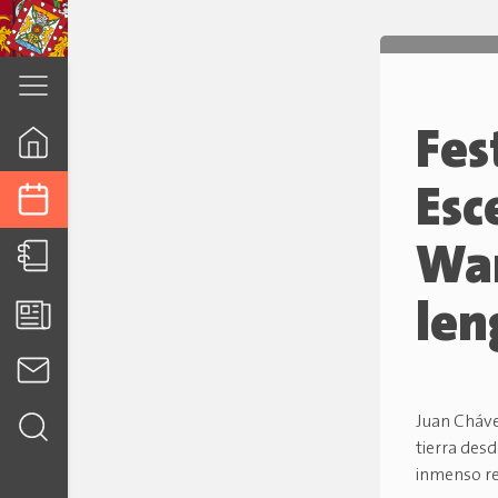
cuenca.gob.ec
Fes
Esc
War
len
Juan Chávez
tierra des
inmenso re