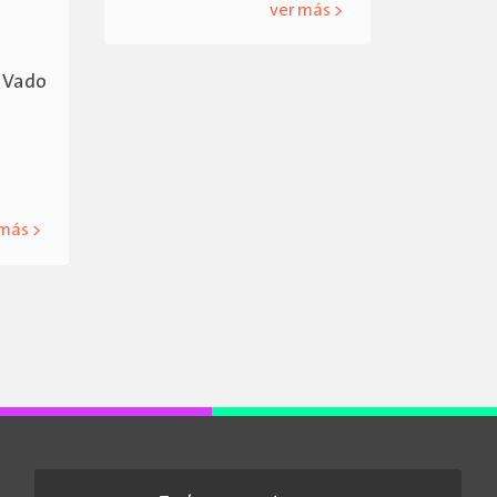
ver más >
l Vado
 más >