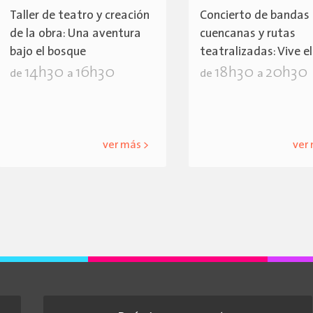
Taller de teatro y creación
Concierto de bandas
de la obra: Una aventura
cuencanas y rutas
bajo el bosque
teatralizadas: Vive e
14h30
16h30
18h30
20h30
de
a
de
a
ver más >
ver