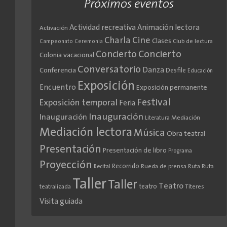
Próximos eventos
Actividad recreativa
Animación lectora
Activación
Cine
Charla
Clases
Club de lectura
Campeonato
Ceremonia
Concierto
Concierto
Colonia vacacional
Conversatorio
Danza
Conferencia
Desfile
Educación
Exposición
Encuentro
Exposición permanente
Festival
Exposición temporal
Feria
Inauguración
Inauguración
Literatura
Mediación
Mediación lectora
Música
Obra teatral
Presentación
Presentación de libro
Programa
Proyección
Recorrido
Rueda de prensa
Ruta
Ruta
Recital
Taller
Taller
Teatro
teatro
teatralizada
Títeres
Visita guiada