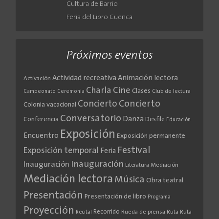
Cultura de Barrio
Feria del Libro Cuenca
Próximos eventos
Actividad recreativa
Animación lectora
Activación
Cine
Charla
Clases
Club de lectura
Campeonato
Ceremonia
Concierto
Concierto
Colonia vacacional
Conversatorio
Danza
Conferencia
Desfile
Educación
Exposición
Encuentro
Exposición permanente
Festival
Exposición temporal
Feria
Inauguración
Inauguración
Literatura
Mediación
Mediación lectora
Música
Obra teatral
Presentación
Presentación de libro
Programa
Proyección
Recorrido
Rueda de prensa
Ruta
Ruta
Recital