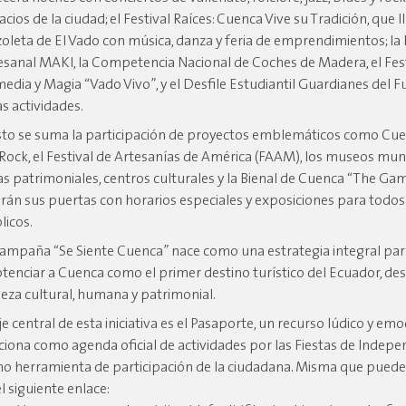
cios de la ciudad; el Festival Raíces: Cuenca Vive su Tradición, que l
zoleta de El Vado con música, danza y feria de emprendimientos; la 
esanal MAKI, la Competencia Nacional de Coches de Madera, el Fest
edia y Magia “Vado Vivo”, y el Desfile Estudiantil Guardianes del F
as actividades.
sto se suma la participación de proyectos emblemáticos como Cue
 Rock, el Festival de Artesanías de América (FAAM), los museos muni
as patrimoniales, centros culturales y la Bienal de Cuenca “The Ga
irán sus puertas con horarios especiales y exposiciones para todos
licos.
campaña “Se Siente Cuenca” nace como una estrategia integral pa
otenciar a Cuenca como el primer destino turístico del Ecuador, de
ueza cultural, humana y patrimonial.
eje central de esta iniciativa es el Pasaporte, un recurso lúdico y em
ciona como agenda oficial de actividades por las Fiestas de Indepen
o herramienta de participación de la ciudadana. Misma que pued
l siguiente enlace: