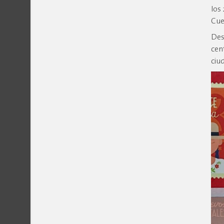
los
Cue
Des
cen
ciud