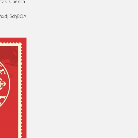
estas_Cuenca
MxdjlSd3BOA