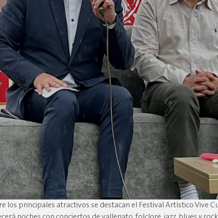
re los principales atractivos se destacan el Festival Artístico Vive 
ecerá noches con conciertos de vallenato, folclore, jazz, blues y rock