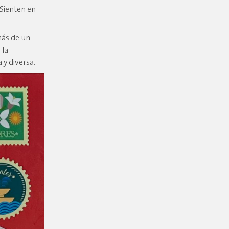
 Sienten en
más de un
 la
 y diversa.