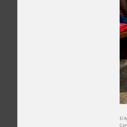
El 
Con