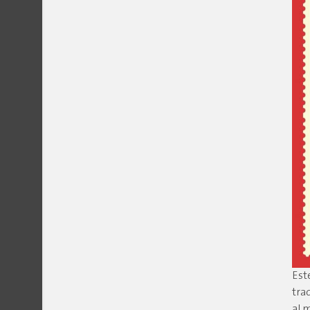
Est
tra
al 