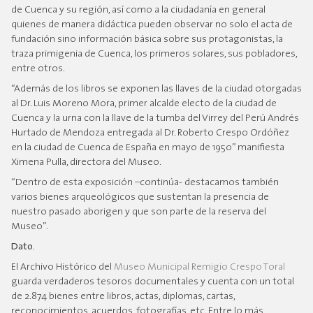
de Cuenca y su región, así como a la ciudadanía en general
quienes de manera didáctica pueden observar no solo el acta de
fundación sino información básica sobre sus protagonistas, la
traza primigenia de Cuenca, los primeros solares, sus pobladores,
entre otros.
“Además de los libros se exponen las llaves de la ciudad otorgadas
al Dr. Luis Moreno Mora, primer alcalde electo de la ciudad de
Cuenca y la urna con la llave de la tumba del Virrey del Perú Andrés
Hurtado de Mendoza entregada al Dr. Roberto Crespo Ordóñez
en la ciudad de Cuenca de España en mayo de 1950” manifiesta
Ximena Pulla, directora del Museo.
“Dentro de esta exposición –continúa- destacamos también
varios bienes arqueológicos que sustentan la presencia de
nuestro pasado aborigen y que son parte de la reserva del
Museo”.
Dato
.
El Archivo Histórico del
Museo Municipal Remigio Crespo Toral
guarda verdaderos tesoros documentales y cuenta con un total
de 2.874 bienes entre libros, actas, diplomas, cartas,
reconocimientos, acuerdos, fotografías, etc. Entre lo más