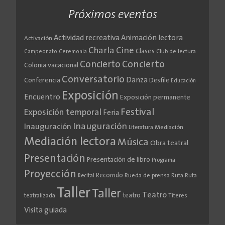
Próximos eventos
Actividad recreativa
Animación lectora
Activación
Cine
Charla
Clases
Club de lectura
Campeonato
Ceremonia
Concierto
Concierto
Colonia vacacional
Conversatorio
Danza
Conferencia
Desfile
Educación
Exposición
Encuentro
Exposición permanente
Festival
Exposición temporal
Feria
Inauguración
Inauguración
Literatura
Mediación
Mediación lectora
Música
Obra teatral
Presentación
Presentación de libro
Programa
Proyección
Recorrido
Rueda de prensa
Ruta
Ruta
Recital
Taller
Taller
Teatro
teatro
teatralizada
Títeres
Visita guiada