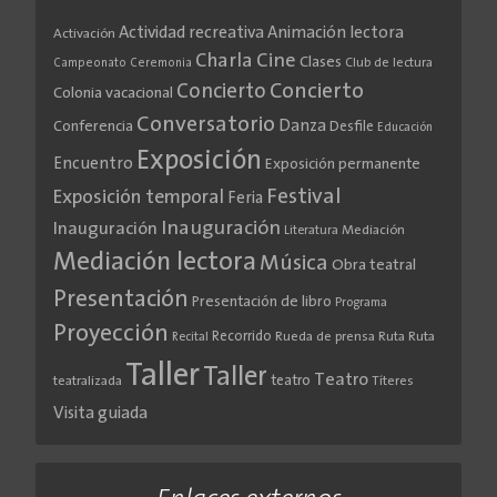
Actividad recreativa
Animación lectora
Activación
Cine
Charla
Clases
Club de lectura
Campeonato
Ceremonia
Concierto
Concierto
Colonia vacacional
Conversatorio
Danza
Conferencia
Desfile
Educación
Exposición
Encuentro
Exposición permanente
Festival
Exposición temporal
Feria
Inauguración
Inauguración
Literatura
Mediación
Mediación lectora
Música
Obra teatral
Presentación
Presentación de libro
Programa
Proyección
Recorrido
Rueda de prensa
Ruta
Ruta
Recital
Taller
Taller
Teatro
teatro
teatralizada
Títeres
Visita guiada