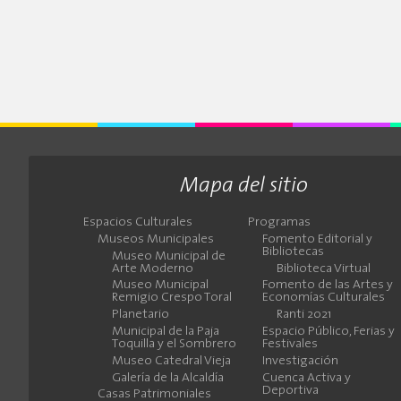
Mapa del sitio
Espacios Culturales
Programas
Museos Municipales
Fomento Editorial y
Bibliotecas
Museo Municipal de
Arte Moderno
Biblioteca Virtual
Museo Municipal
Fomento de las Artes y
Remigio Crespo Toral
Economías Culturales
Planetario
Ranti 2021
Municipal de la Paja
Espacio Público, Ferias y
Toquilla y el Sombrero
Festivales
Museo Catedral Vieja
Investigación
Galería de la Alcaldía
Cuenca Activa y
Deportiva
Casas Patrimoniales