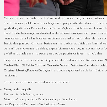
Cada año, las festividades de Carnaval convocan a gestores culturales
instituciones públicas y privadas, con el propósito de ofrecer una p
gratuita y diversa. Para esta edición 2026, las actividades se desarroll
3 y el 28 de febrero
, con alrededor de
80 eventos
que incluyen prese
musicales de artistas locales, nacionales e internacionales; danza, co
festivales gastronómicos, ferias en mercados, actividades formativas
para niños y jóvenes, desfiles, exposiciones de arte, así como horari
y visitas guiadas en museos y espacios patrimoniales municipales.
La agenda contempla la participación de destacados artistas como
N
Trébol Klan, DJ Pablo Control, Gerardo Morán, Máquina Camaleón, Lola
Original Monks, Papaya Dada
, entre otros exponentes de la música lo
nacional.
Entre los eventos más destacados constan:
Guagua de toquilla
Viernes, 6 de febrero | 10:00
Museo Municipal de la Paja Toquilla y el Sombrero
Los Reyes del Carnaval – Yo Bailo con Amor