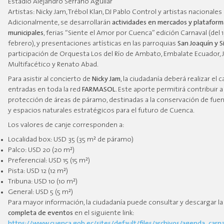
Estadio Alejandro Serrano Aguilar
Artistas: Nicky Jam, Trébol Klan, DJ Pablo Control y artistas nacionales
Adicionalmente, se desarrollarán
actividades en mercados y plataform
municipales
, ferias “Siente el Amor por Cuenca” edición Carnaval (del 15
febrero), y presentaciones artísticas en las parroquias
San Joaquín y S
participación de Orquesta Los del Río de Ambato, Embalate Ecuador, 
Multifacético y Renato Abad.
Para asistir al concierto de
Nicky Jam
, la ciudadanía deberá realizar el 
entradas en toda la red
FARMASOL
. Este aporte permitirá contribuir a 
protección de áreas de páramo, destinadas a la conservación de fuen
y espacios naturales estratégicos para el futuro de Cuenca.
Los valores de canje corresponden a:
Localidad box: USD 35 (35 m² de páramo)
Palco: USD 20 (20 m²)
Preferencial: USD 15 (15 m²)
Pista: USD 12 (12 m²)
Tribuna: USD 10 (10 m²)
General: USD 5 (5 m²)
Para mayor información, la ciudadanía puede consultar y descargar l
completa de eventos
en el siguiente link:
https://www.cuenca.gob.ec/sites/default/files/archivos/agenda_carn