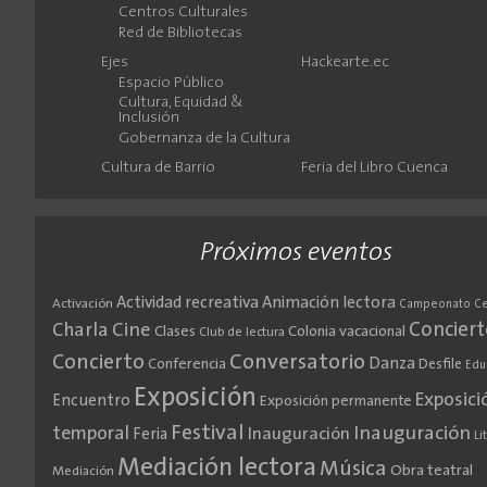
Centros Culturales
Red de Bibliotecas
Ejes
Hackearte.ec
Espacio Público
Cultura, Equidad &
Inclusión
Gobernanza de la Cultura
Cultura de Barrio
Feria del Libro Cuenca
Próximos eventos
Actividad recreativa
Animación lectora
Activación
Campeonato
C
Cine
Conciert
Charla
Clases
Colonia vacacional
Club de lectura
Concierto
Conversatorio
Danza
Conferencia
Desfile
Edu
Exposición
Exposici
Encuentro
Exposición permanente
Festival
Inauguración
temporal
Inauguración
Feria
Li
Mediación lectora
Música
Obra teatral
Mediación