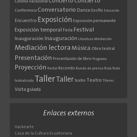
Concierto
Concierto
Colonia vacacional
Conversatorio
Danza
Conferencia
Desfile
Educación
Exposición
Encuentro
Exposición permanente
Festival
Exposición temporal
Feria
Inauguración
Inauguración
Literatura
Mediación
Mediación lectora
Música
Obra teatral
Presentación
Presentación de libro
Programa
Proyección
Recorrido
Rueda de prensa
Ruta
Ruta
Recital
Taller
Taller
Teatro
teatro
teatralizada
Títeres
Visita guiada
Enlaces externos
Hackearte
Casa de la Cultura Ecuatoriana