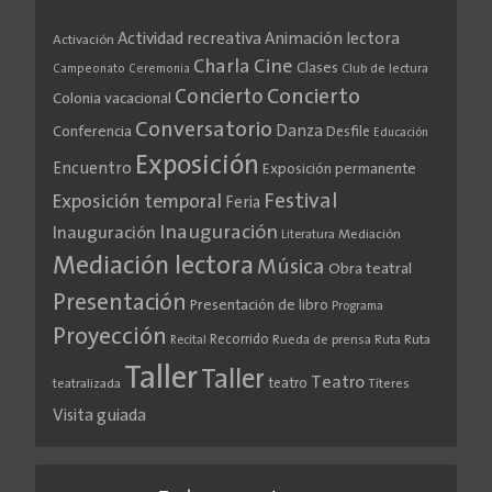
Actividad recreativa
Animación lectora
Activación
Cine
Charla
Clases
Club de lectura
Campeonato
Ceremonia
Concierto
Concierto
Colonia vacacional
Conversatorio
Danza
Conferencia
Desfile
Educación
Exposición
Encuentro
Exposición permanente
Festival
Exposición temporal
Feria
Inauguración
Inauguración
Literatura
Mediación
Mediación lectora
Música
Obra teatral
Presentación
Presentación de libro
Programa
Proyección
Recorrido
Rueda de prensa
Ruta
Ruta
Recital
Taller
Taller
Teatro
teatro
teatralizada
Títeres
Visita guiada