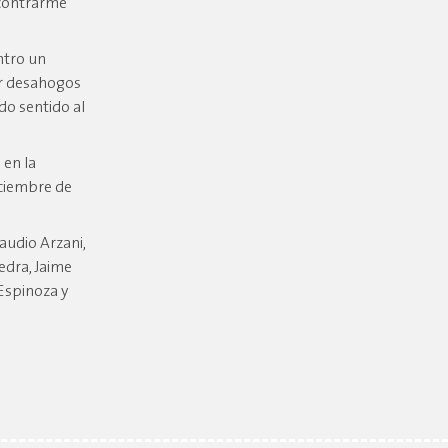
ncontrarme
ntro un
por desahogos
do sentido al
 en la
diciembre de
laudio Arzani,
edra, Jaime
Espinoza y