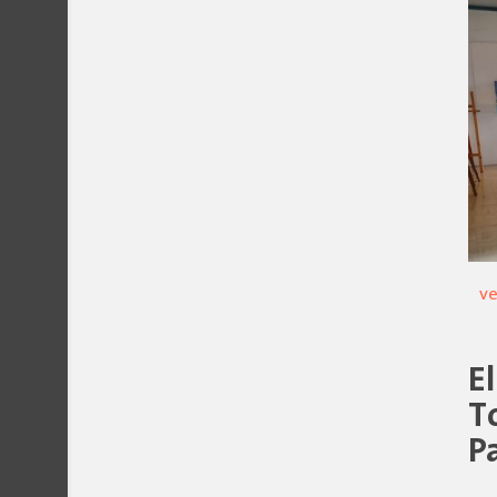
ve
E
T
P