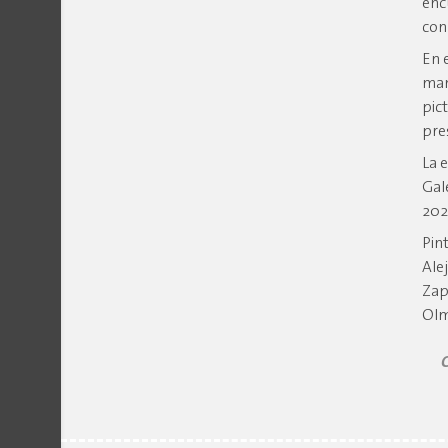
enc
con
En 
man
pic
pre
La 
Gal
202
Pin
Ale
Zap
Olm