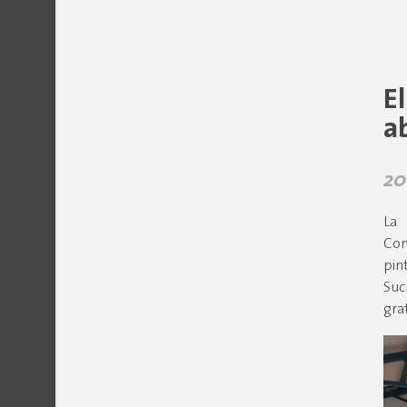
E
a
20
La 
Con
pin
Suc
grat