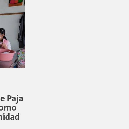
de Paja
 como
nidad