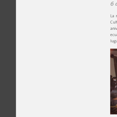
6 
La 
Cul
ani
ecu
lug