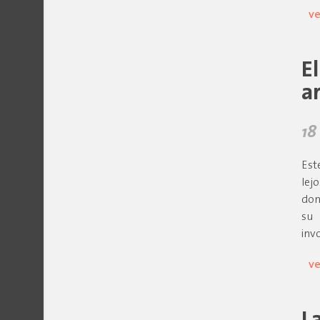
ve
E
ar
18
Est
lej
don
su 
inv
ve