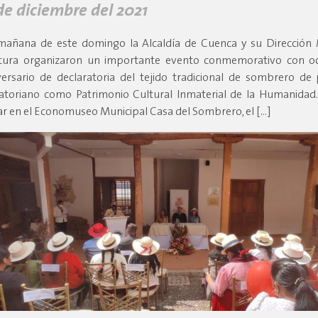
de diciembre del 2021
mañana de este domingo la Alcaldía de Cuenca y su Dirección 
tura organizaron un importante evento conmemorativo con oc
versario de declaratoria del tejido tradicional de sombrero de 
atoriano como Patrimonio Cultural Inmaterial de la Humanidad. 
ar en el Economuseo Municipal Casa del Sombrero, el […]