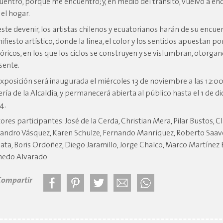
uentro, porque me encuentro; y, en medio del tránsito, vuelvo a e
 el hogar.
este devenir, los artistas chilenos y ecuatorianos harán de su encue
ifiesto artístico, donde la línea, el color y los sentidos apuestan 
tóricos, en los que los ciclos se construyen y se vislumbran, otorgan
sente.
exposición será inaugurada el miércoles 13 de noviembre a las 12:00
ería de la Alcaldía, y permanecerá abierta al público hasta el 1 de 
4.
tores participantes: José de la Cerda, Christian Mera, Pilar Bustos, C
jandro Vásquez, Karen Schulze, Fernando Manríquez, Roberto Saav
ata, Boris Ordoñez, Diego Jaramillo, Jorge Chalco, Marco Martínez 
edo Alvarado
Compartir