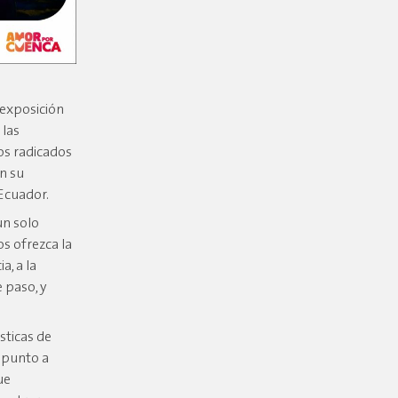
 exposición
 las
nos radicados
on su
 Ecuador.
un solo
os ofrezca la
a, a la
 paso, y
sticas de
 punto a
ue