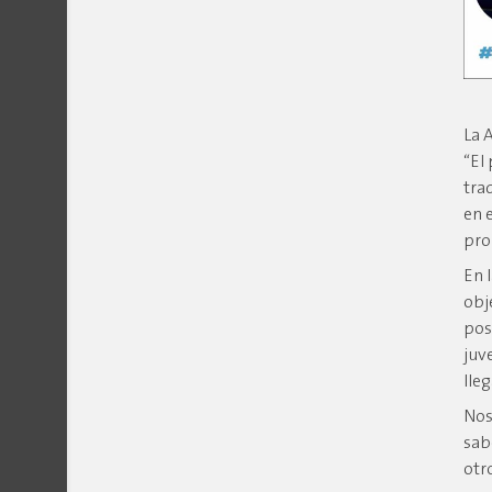
La 
“El
tra
en 
pro
En 
obj
pos
juv
lle
Nos
sab
otr