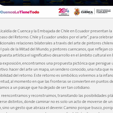
Alcaldía de Cuenca y la Embajada de Chile en Ecuador presentan la
 paso del Retorno. Chile y Ecuador unidos por el arte”, para celebrar
dicionales relaciones bilaterales a través del arte de pintores chile
el país de la Mitad del Mundo, y pintores cuencanos, que reflejan c
puesta artística el significativo desarrollo en el ámbito cultural en
la exposición, encontramos una propuesta pictórica que persigue 
etivo: hacer del arte un mapa, un sendero conocido, una ruta que n
ibilidad del retorno. Este retorno es simbólico; volvemos a la infanci
entud, al momento en que las fronteras se convierten en puntos de
gamos a un paisaje que ha dejado de ser tan cotidiano.
 reencontramos y reconstruimos, transitando las posibilidades plá
erse distintos, donde caminar no es solo un acto de moverse de un
o, sino un gesto que abraza el devenir. Camino porque busco, porq