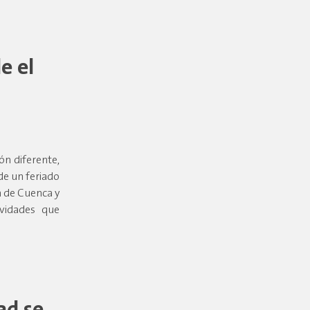
e el
ón diferente,
de un feriado
ía de Cuenca y
ividades que