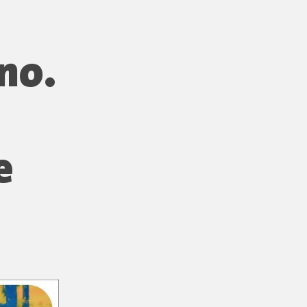
no.
e