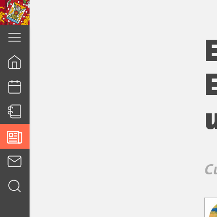
cuenca.gob.ec
C