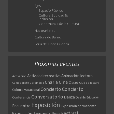
Ejes
Espacio Público
Cultura, Equidad &
Inclusión
Gobernanza de la Cultura
Hackearte.ec
Cultura de Barrio
Feria del Libro Cuenca
Próximos eventos
Actividad recreativa
Animación lectora
Activación
Cine
Charla
Clases
Club de lectura
Campeonato
Ceremonia
Concierto
Concierto
Colonia vacacional
Conversatorio
Danza
Conferencia
Desfile
Educación
Exposición
Encuentro
Exposición permanente
Festival
Exposición temporal