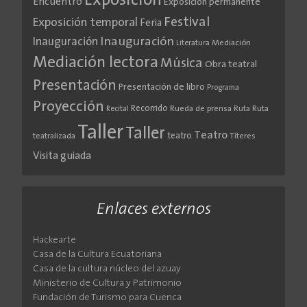
Exposición
Encuentro
Exposición permanente
Festival
Exposición temporal
Feria
Inauguración
Inauguración
Literatura
Mediación
Mediación lectora
Música
Obra teatral
Presentación
Presentación de libro
Programa
Proyección
Recorrido
Rueda de prensa
Ruta
Ruta
Recital
Taller
Taller
Teatro
teatro
teatralizada
Títeres
Visita guiada
Enlaces externos
Hackearte
Casa de la Cultura Ecuatoriana
Casa de la cultura núcleo del azuay
Ministerio de Cultura y Patrimonio
Fundación de Turismo para Cuenca