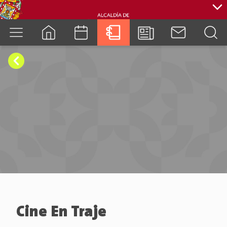
cuenca.gob.ec
Cine En Traje