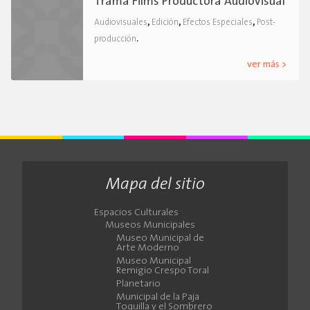
Trama Films Productora Audiovisual
,
,
,
Audiovisuales
Edición
Efectos Especiales
Post-
.
producción
ver más >
Mapa del sitio
Espacios Culturales
Museos Municipales
Museo Municipal de
Arte Moderno
Museo Municipal
Remigio Crespo Toral
Planetario
Municipal de la Paja
Toquilla y el Sombrero