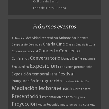
Cultura de Barrio
Feria del Libro Cuenca
Próximos eventos
Actividad recreativa
Animación lectora
Activación
Cine
Charla
Clases
Club de lectura
Campeonato
Ceremonia
Concierto
Concierto
Colonia vacacional
Conversatorio
Danza
Conferencia
Desfile
Educación
Exposición
Encuentro
Exposición permanente
Festival
Exposición temporal
Feria
Inauguración
Inauguración
Literatura
Mediación
Mediación lectora
Música
Obra teatral
Presentación
Presentación de libro
Programa
Proyección
Recorrido
Rueda de prensa
Ruta
Ruta
Recital