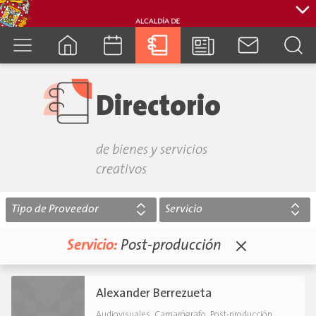
cuenca.gob.ec
Directorio
de bienes y servicios
creativos
Tipo de Proveedor
Servicio
Servicio:
Post-producción
Alexander Berrezueta
,
,
,
Audiovisuales
Camarógrafo
Post-producción