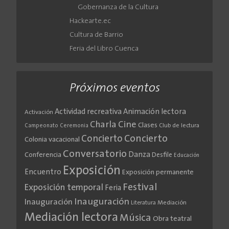
Gobernanza de la Cultura
Hackearte.ec
Cultura de Barrio
Feria del Libro Cuenca
Próximos eventos
Actividad recreativa
Animación lectora
Activación
Cine
Charla
Clases
Club de lectura
Campeonato
Ceremonia
Concierto
Concierto
Colonia vacacional
Conversatorio
Danza
Conferencia
Desfile
Educación
Exposición
Encuentro
Exposición permanente
Festival
Exposición temporal
Feria
Inauguración
Inauguración
Literatura
Mediación
Mediación lectora
Música
Obra teatral