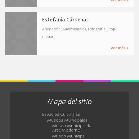
ver más >
Estefanía Cárdenas
,
,
,
Animación
Audiovisuales
Fotografía
Stop-
.
motion
ver más >
Mapa del sitio
Espacios Culturales
Museos Municipales
Museo Municipal de
Arte Moderno
Museo Municipal