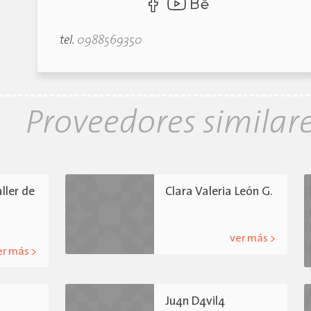
tel.
0988569350
Proveedores similar
ller de
Clara Valeria León G.
ver más >
er más >
Ju4n D4vil4