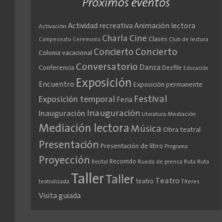
Próximos eventos
Actividad recreativa
Animación lectora
Activación
Cine
Charla
Clases
Club de lectura
Campeonato
Ceremonia
Concierto
Concierto
Colonia vacacional
Conversatorio
Danza
Conferencia
Desfile
Educación
Exposición
Encuentro
Exposición permanente
Festival
Exposición temporal
Feria
Inauguración
Inauguración
Literatura
Mediación
Mediación lectora
Música
Obra teatral
Presentación
Presentación de libro
Programa
Proyección
Recorrido
Rueda de prensa
Ruta
Ruta
Recital
Taller
Taller
Teatro
teatro
teatralizada
Títeres
Visita guiada