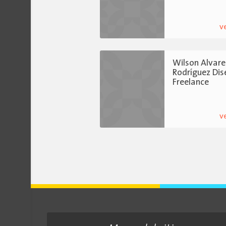
v
Wilson Alvare
Rodríguez Di
Freelance
v