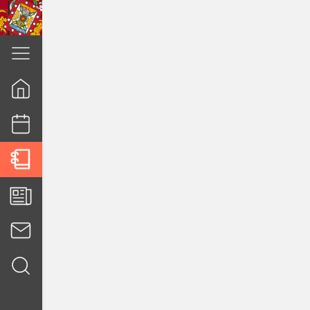
cuenca.gob.ec