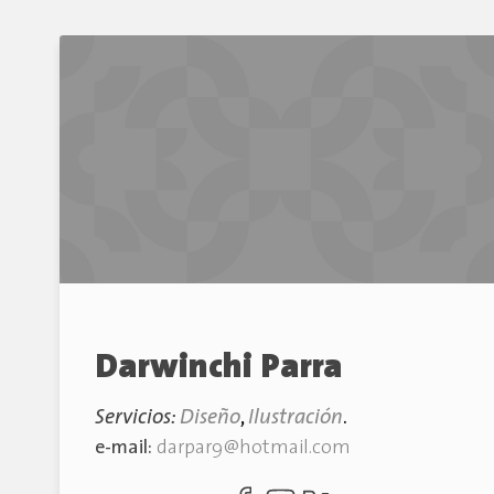
Darwinchi Parra
Servicios:
Diseño
,
Ilustración
.
e-mail:
darpar9@hotmail.com