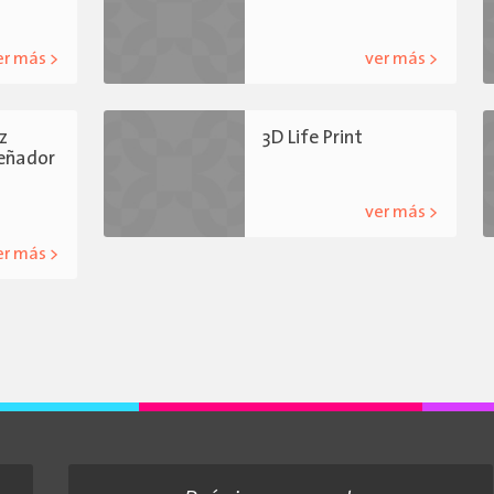
er más >
ver más >
z
3D Life Print
señador
ver más >
er más >