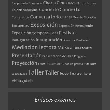
Cine
Charla
Clases
Club de lectura
Campeonato
Ceremonia
Concierto
Concierto
Colonia vacacional
Conversatorio
Danza
Conferencia
Desfile
Educación
Exposición
Encuentro
Exposición permanente
Festival
Exposición temporal
Feria
Inauguración
Inauguración
Literatura
Mediación
Mediación lectora
Música
Obra teatral
Presentación
Presentación de libro
Programa
Proyección
Recorrido
Rueda de prensa
Ruta
Ruta
Recital
Taller
Taller
Teatro
teatro
teatralizada
Títeres
Visita guiada
Enlaces externos