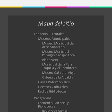
Mapa del sitio
Espacios Culturales
Museos Municipales
Museo Municipal de
Arte Moderno
Museo Municipal
Remigio Crespo Toral
Planetario
Municipal de la Paja
Toquilla y el Sombrero
Museo Catedral Vieja
Galería de la Alcaldía
Casas Patrimoniales
Centros Culturales
Red de Bibliotecas
Programas
Fomento Editorial y
Bibliotecas
Biblioteca Virtual