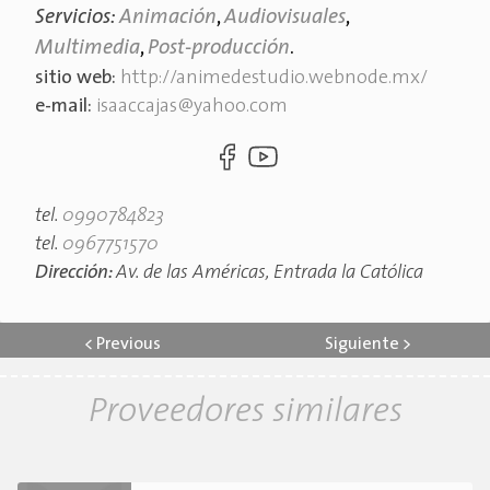
Servicios:
Animación
,
Audiovisuales
,
Multimedia
,
Post-producción
.
sitio web:
http://animedestudio.webnode.mx/
e-mail:
isaaccajas@yahoo.com
tel.
0990784823
tel.
0967751570
Dirección:
Av. de las Américas, Entrada la Católica
<
Previous
Siguiente
>
Proveedores similares