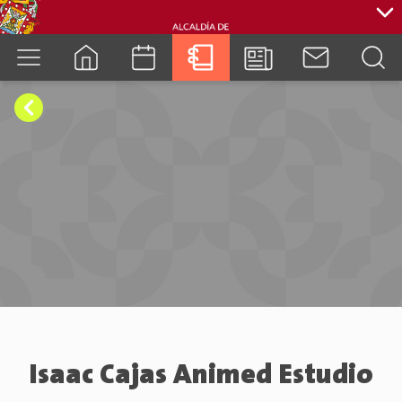
cuenca.gob.ec
Isaac Cajas Animed Estudio