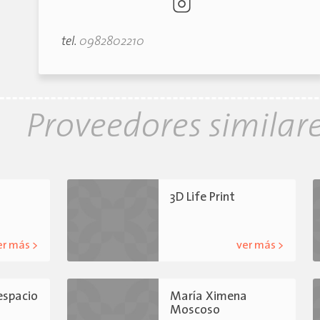
tel.
0982802210
Proveedores similar
3D Life Print
er más >
ver más >
 espacio
María Ximena
Moscoso