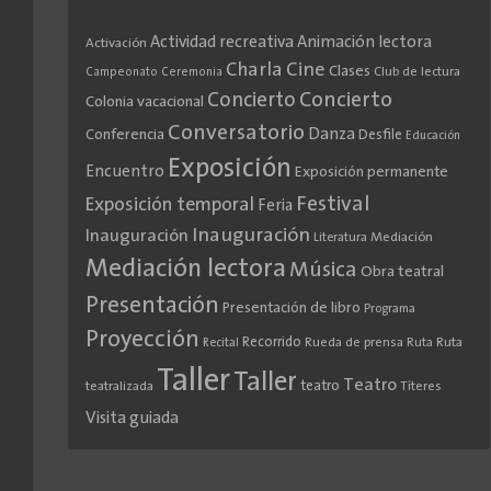
Actividad recreativa
Animación lectora
Activación
Cine
Charla
Clases
Club de lectura
Campeonato
Ceremonia
Concierto
Concierto
Colonia vacacional
Conversatorio
Danza
Conferencia
Desfile
Educación
Exposición
Encuentro
Exposición permanente
Festival
Exposición temporal
Feria
Inauguración
Inauguración
Literatura
Mediación
Mediación lectora
Música
Obra teatral
Presentación
Presentación de libro
Programa
Proyección
Recorrido
Rueda de prensa
Ruta
Ruta
Recital
Taller
Taller
Teatro
teatro
teatralizada
Títeres
Visita guiada