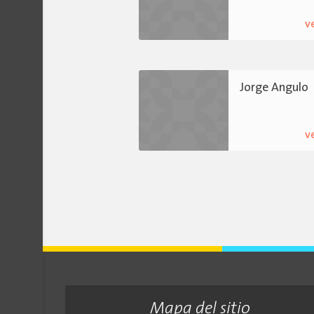
v
Jorge Angulo
v
Mapa del sitio