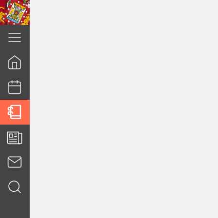
cuenca.gob.ec