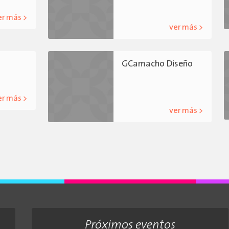
er más >
ver más >
GCamacho Diseño
er más >
ver más >
Próximos eventos