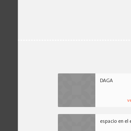
DAGA
v
espacio en el