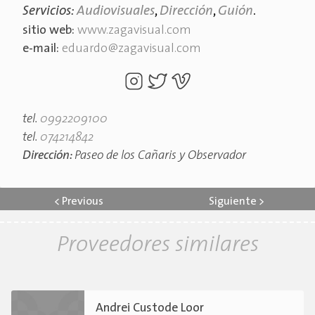
Servicios:
Audiovisuales
,
Dirección
,
Guión
.
sitio web:
www.zagavisual.com
e-mail:
eduardo@zagavisual.com
tel.
0992209100
tel.
074214842
Dirección:
Paseo de los Cañaris y Observador
<
Previous
Siguiente
>
Proveedores similares
Andrei Custode Loor