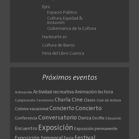
Ejes
Espacio Público
Cultura, Equidad &
Inclusión
Gobernanza de la Cultura
Hackearte.ec
Cultura de Barrio
Feria del Libro Cuenca
Próximos eventos
Actividad recreativa
Animación lectora
Activación
Cine
Charla
Clases
Club de lectura
Campeonato
Ceremonia
Concierto
Concierto
Colonia vacacional
Conversatorio
Danza
Conferencia
Desfile
Educación
Exposición
Encuentro
Exposición permanente
Festival
Exposición temporal
Feria