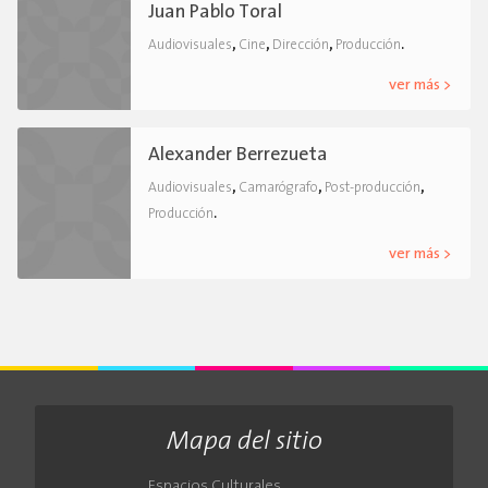
Juan Pablo Toral
,
,
,
.
Audiovisuales
Cine
Dirección
Producción
ver más >
Alexander Berrezueta
,
,
,
Audiovisuales
Camarógrafo
Post-producción
.
Producción
ver más >
Mapa del sitio
Espacios Culturales