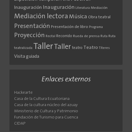
Inauguración
Inauguración
Literatura
Mediación
Mediación lectora
Música
Obra teatral
Presentación
Presentación de libro
Programa
Proyección
Recorrido
Rueda de prensa
Ruta
Ruta
Recital
Taller
Taller
Teatro
teatro
teatralizada
Títeres
Visita guiada
Enlaces externos
Hackearte
Casa de la Cultura Ecuatoriana
Casa de la cultura núcleo del azuay
Ministerio de Cultura y Patrimonio
Fundación de Turismo para Cuenca
CIDAP