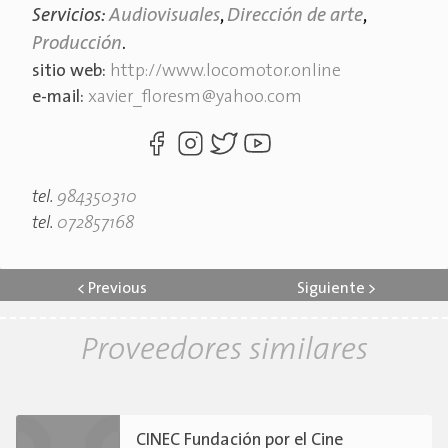
Servicios:
Audiovisuales
,
Dirección de arte
,
Producción
.
sitio web:
http://www.locomotor.online
e-mail:
xavier_floresm@yahoo.com
tel.
984350310
tel.
072857168
<
Previous
Siguiente
>
Proveedores similares
CINEC Fundación por el Cine