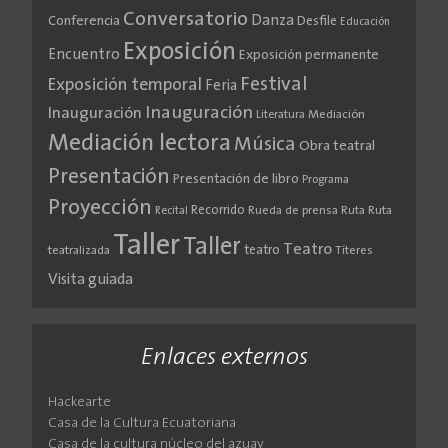
Conversatorio
Danza
Conferencia
Desfile
Educación
Exposición
Encuentro
Exposición permanente
Festival
Exposición temporal
Feria
Inauguración
Inauguración
Literatura
Mediación
Mediación lectora
Música
Obra teatral
Presentación
Presentación de libro
Programa
Proyección
Recorrido
Rueda de prensa
Ruta
Ruta
Recital
Taller
Taller
Teatro
teatro
teatralizada
Títeres
Visita guiada
Enlaces externos
Hackearte
Casa de la Cultura Ecuatoriana
Casa de la cultura núcleo del azuay