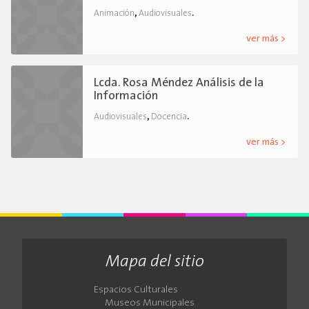
,
.
Animación
Audiovisuales
ver más >
Lcda. Rosa Méndez Análisis de la
Información
,
.
Audiovisuales
Docencia
ver más >
Mapa del sitio
Espacios Culturales
Museos Municipales