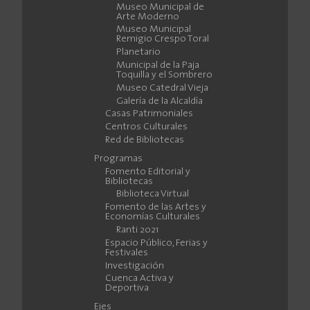
Museo Municipal de
Arte Moderno
Museo Municipal
Remigio Crespo Toral
Planetario
Municipal de la Paja
Toquilla y el Sombrero
Museo Catedral Vieja
Galería de la Alcaldía
Casas Patrimoniales
Centros Culturales
Red de Bibliotecas
Programas
Fomento Editorial y
Bibliotecas
Biblioteca Virtual
Fomento de las Artes y
Economías Culturales
Ranti 2021
Espacio Público, Ferias y
Festivales
Investigación
Cuenca Activa y
Deportiva
Ejes