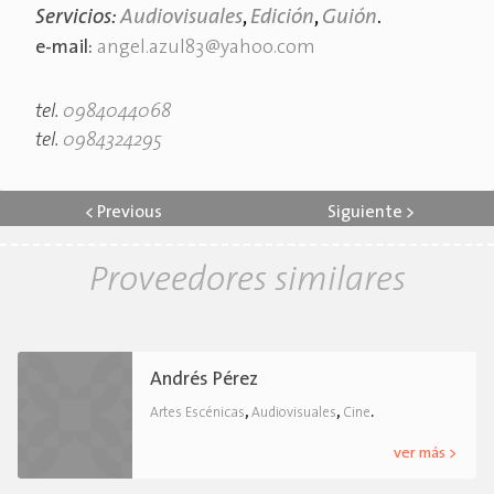
Servicios:
Audiovisuales
,
Edición
,
Guión
.
e-mail:
angel.azul83@yahoo.com
tel.
0984044068
tel.
0984324295
<
Previous
Siguiente
>
Proveedores similares
Andrés Pérez
,
,
.
Artes Escénicas
Audiovisuales
Cine
ver más >