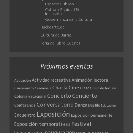
Espacio Público
Cultura, Equidad &
Inclusión
Gobernanza de la Cultura
Hackearte.ec
Cultura de Barrio
Feria del Libro Cuenca
Próximos eventos
Actividad recreativa
Animación lectora
Activación
Cine
Charla
Clases
Club de lectura
Campeonato
Ceremonia
Concierto
Concierto
Colonia vacacional
Conversatorio
Danza
Conferencia
Desfile
Educación
Exposición
Encuentro
Exposición permanente
Festival
Exposición temporal
Feria
Inauguración
Inauguración