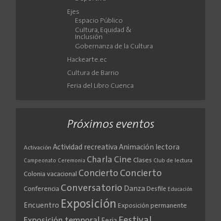
Ejes
Espacio Público
Cultura, Equidad &
Inclusión
Gobernanza de la Cultura
Hackearte.ec
Cultura de Barrio
Feria del Libro Cuenca
Próximos eventos
Actividad recreativa
Animación lectora
Activación
Cine
Charla
Clases
Club de lectura
Campeonato
Ceremonia
Concierto
Concierto
Colonia vacacional
Conversatorio
Danza
Conferencia
Desfile
Educación
Exposición
Encuentro
Exposición permanente
Festival
Exposición temporal