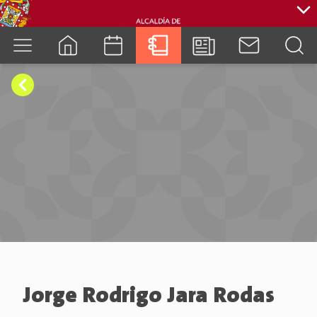
cuenca.gob.ec
Jorge Rodrigo Jara Rodas